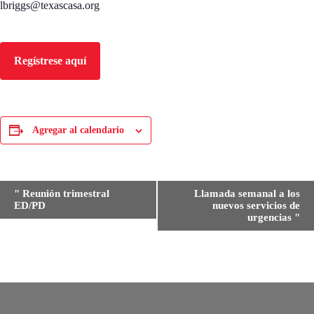
lbriggs@texascasa.org
Regístrese aquí
Agregar al calendario
E
"
Reunión trimestral
Llamada semanal a los
v
ED/PD
nuevos servicios de
e
urgencias
"
n
t
o
N
a
v
e
g