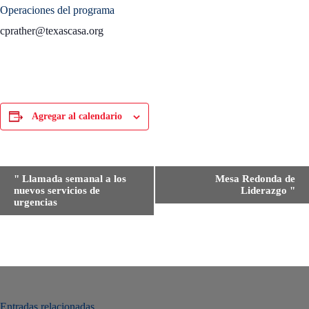
Operaciones del programa
cprather@texascasa.org
Agregar al calendario
E
"
Llamada semanal a los
Mesa Redonda de
v
nuevos servicios de
Liderazgo
"
e
urgencias
n
t
o
N
a
v
e
g
Entradas relacionadas
a