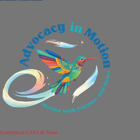
c
i
ó
n
Conferencia CASA de Texas