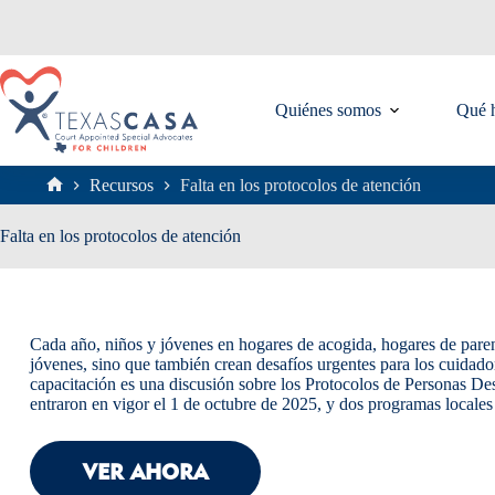
Saltar
al
contenido
Quiénes somos
Qué 
Recursos
Falta en los protocolos de atención
Inicio
Falta en los protocolos de atención
Cada año, niños y jóvenes en hogares de acogida, hogares de parent
jóvenes, sino que también crean desafíos urgentes para los cuidadore
capacitación es una discusión sobre los Protocolos de Personas De
entraron en vigor el 1 de octubre de 2025, y dos programas local
VER AHORA