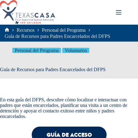
Saltar
al
contenido
Recursos
Personal del Programa
Inicio
Guía de Recursos para Padres Encarcelados del DFPS
Personal del Programa
Voluntarios
Guía de Recursos para Padres Encarcelados del DFPS
En esta guía del DFPS, descubre cómo localizar e interactuar con
padres que están encarcelados, planificar una visita a un centro de
detención y apoyar el contacto exitoso entre niños y padres
encarcelados.
GUÍA DE ACCESO