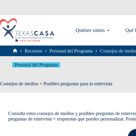
Saltar
al
contenido
Quiénes somos
Qué 
Recursos
Personal del Programa
Consejos de medios
Inicio
Personal del Programa
Consejos de medios + Posibles preguntas para la entrevista
Consulta estos consejos de medios y posibles preguntas de entrevi
preguntas de entrevista + respuestas que puedes personalizar. Pon