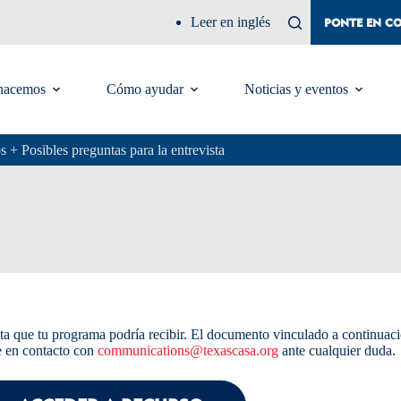
Leer en inglés
PONTE EN C
hacemos
Cómo ayudar
Noticias y eventos
 + Posibles preguntas para la entrevista
sta que tu programa podría recibir. El documento vinculado a continuac
te en contacto con
communications@texascasa.org
ante cualquier duda.