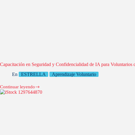
Capacitación en Seguridad y Confidencialidad de IA para Voluntario
En
ESTRELLA
Aprendizaje Voluntario
Continuar leyendo
Capacitación
en
Seguridad
y
Confidencialidad
de
IA
para
Voluntarios
de