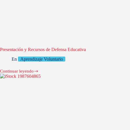
Presentación y Recursos de Defensa Educativa
En
Aprendizaje Voluntario
Continuar leyendo
Presentación
y
Recursos
de
Defensa
Educativa