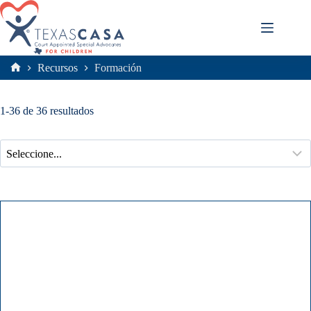
Saltar
al
contenido
Recursos
Formación
Inicio
1-36 de 36 resultados