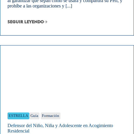
al garantizar que sepan cómo se usará y compartirá su PHI, y
prohíbe a las organizaciones y [...]
SEGUIR LEYENDO
ESTRELLA
Guía
Formación
Defensor del Niño, Niña y Adolescente en Acogimiento
Residencial